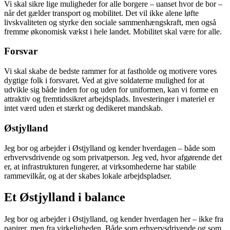
Vi skal sikre lige muligheder for alle borgere – uanset hvor de bor –
når det gælder transport og mobilitet. Det vil ikke alene løfte
livskvaliteten og styrke den sociale sammenhængskraft, men også
fremme økonomisk vækst i hele landet. Mobilitet skal være for alle.
Forsvar
Vi skal skabe de bedste rammer for at fastholde og motivere vores
dygtige folk i forsvaret. Ved at give soldaterne mulighed for at
udvikle sig både inden for og uden for uniformen, kan vi forme en
attraktiv og fremtidssikret arbejdsplads. Investeringer i materiel er
intet værd uden et stærkt og dedikeret mandskab.
Østjylland
Jeg bor og arbejder i Østjylland og kender hverdagen – både som
erhvervsdrivende og som privatperson. Jeg ved, hvor afgørende det
er, at infrastrukturen fungerer, at virksomhederne har stabile
rammevilkår, og at der skabes lokale arbejdspladser.
Et Østjylland i balance
Jeg bor og arbejder i Østjylland, og kender hverdagen her – ikke fra
papirer, men fra virkeligheden. Både som erhvervsdrivende og som