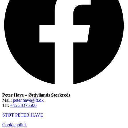
Peter Have – Østjyllands Storkreds
Mail:
peter.have@ft.dk
Tlf:
+45 33375500
STØT PETER HAVE
Cookiepolitik