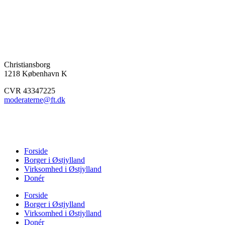
Christiansborg
1218 København K
CVR 43347225
moderaterne@ft.dk
Forside
Borger i Østjylland
Virksomhed i Østjylland
Donér
Forside
Borger i Østjylland
Virksomhed i Østjylland
Donér