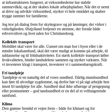
at infrastrukturen fungerer, at virksomhederne har stabile
rammevilkår, og at der skabes lokale arbejdspladser. Når det er nemt
at drive og udvikle virksomhed, styrker vi hele området og skaber
trygge rammer for familierne.
Jeg tror på dialog frem for skyttegrave og på løsninger, der virker i
virkeligheden. Østjylland fortjener en stemme, der forstår både
erhvervslivet og livet uden for Christiansborg.
Kollektiv transport
Mobilitet skal være for alle. Uanset om man bor i byen eller i de
mindre lokalsamfund, skal det være muligt at komme på arbejde, til
uddannelse og til fritidsaktiviteter. En stærk kollektiv transport løfter
livskvaliteten, binder landsdelene sammen og styrker væksten. Når
vi investerer klogt i transport, investerer vi i sammenhængskraft.
Fri tandpleje
Tandpleje er en naturlig del af vores sundhed. Dårlig mundsundhed
kan føre til alvorlige sygdomme, og derfor bør vi på sigt arbejde hen
imod fri tandpleje for alle. Sundhed skal ikke afhænge af pengepung
eller postnummer – god tandsundhed er en del af et velfungerende
samfund.
Klima
Den grønne fremtid er vejen frem – både for klimaet og for